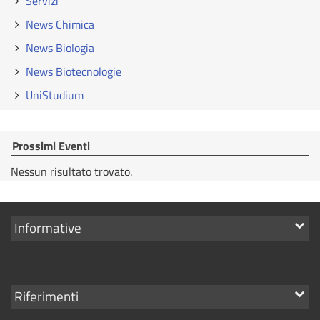
Servizi
News Chimica
News Biologia
News Biotecnologie
UniStudium
Prossimi Eventi
Nessun risultato trovato.
Mostra
Informative
i
link
Mostra
Riferimenti
i