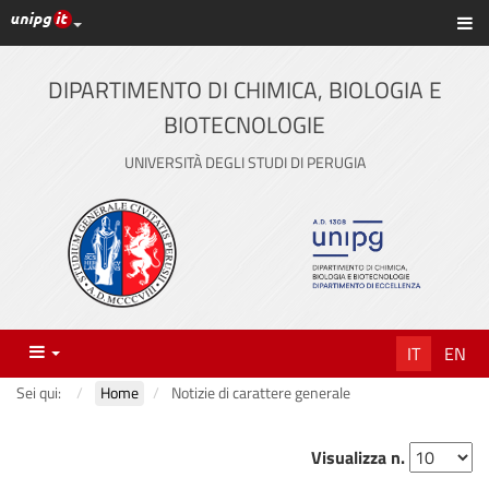
Link ai principali servizi web di Ateneo
Sc
Vai
al
contenuto
DIPARTIMENTO DI CHIMICA, BIOLOGIA E
principale
BIOTECNOLOGIE
UNIVERSITÀ DEGLI STUDI DI PERUGIA
Menu
IT
EN
Sei qui:
Home
Notizie di carattere generale
Visualizza n.