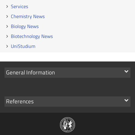
Services
Chemistry News
Biology News
Biotechnology News
UniStudium
Show
General Information
links
Show
References
links