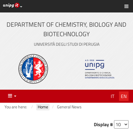
UniPG top links
Sh
Skip
to
content
DEPARTMENT OF CHEMISTRY, BIOLOGY AND
BIOTECHNOLOGY
UNIVERSITÀ DEGLI STUDI DI PERUGIA
Menu
IT
EN
You are here:
Home
General News
Display #