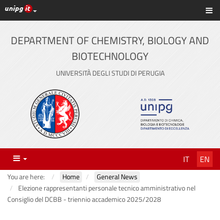
UniPG top links
Sh
Skip
to
content
DEPARTMENT OF CHEMISTRY, BIOLOGY AND
BIOTECHNOLOGY
UNIVERSITÀ DEGLI STUDI DI PERUGIA
Menu
IT
EN
You are here:
Home
General News
Elezione rappresentanti personale tecnico amministrativo nel
Consiglio del DCBB - triennio accademico 2025/2028