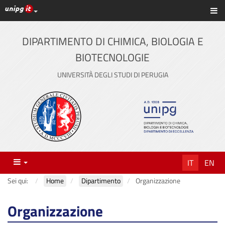
Link ai principali servizi web di Ateneo
Sc
Vai
al
contenuto
DIPARTIMENTO DI CHIMICA, BIOLOGIA E
principale
BIOTECNOLOGIE
UNIVERSITÀ DEGLI STUDI DI PERUGIA
Menu
IT
EN
Sei qui:
Home
Dipartimento
Organizzazione
Organizzazione