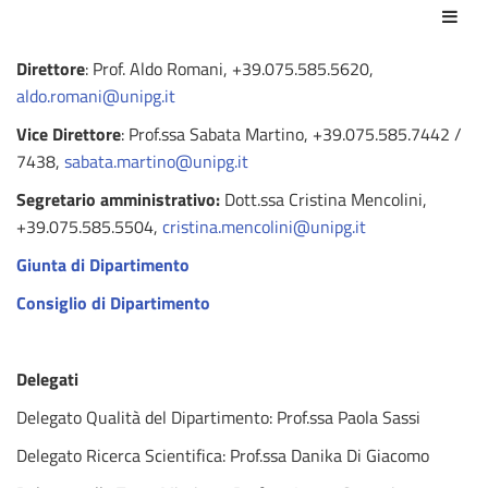
Azio
Direttore
: Prof. Aldo Romani, +39.075.585.5620,
aldo.romani@unipg.it
Vice Direttore
: Prof.ssa Sabata Martino, +39.075.585.7442 /
7438,
sabata.martino@unipg.it
Segretario amministrativo:
Dott.ssa Cristina Mencolini,
+39.075.585.5504,
cristina.mencolini@unipg.it
Giunta di Dipartimento
Consiglio di Dipartimento
Delegati
Delegato Qualità del Dipartimento: Prof.ssa Paola Sassi
Delegato Ricerca Scientifica: Prof.ssa Danika Di Giacomo