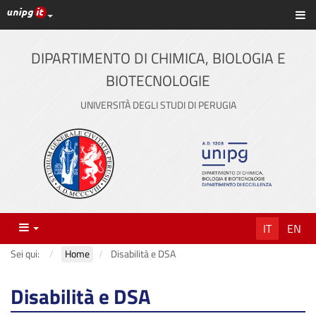
Link ai principali servizi web di Ateneo
Sc
Vai
al
contenuto
DIPARTIMENTO DI CHIMICA, BIOLOGIA E
principale
BIOTECNOLOGIE
UNIVERSITÀ DEGLI STUDI DI PERUGIA
Menu
IT
EN
Sei qui:
Home
Disabilità e DSA
Disabilità e DSA