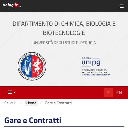
Link ai principali servizi web di Ateneo
Sc
Vai
al
contenuto
DIPARTIMENTO DI CHIMICA, BIOLOGIA E
principale
BIOTECNOLOGIE
UNIVERSITÀ DEGLI STUDI DI PERUGIA
Menu
IT
EN
Sei qui:
Home
Gare e Contratti
Gare e Contratti