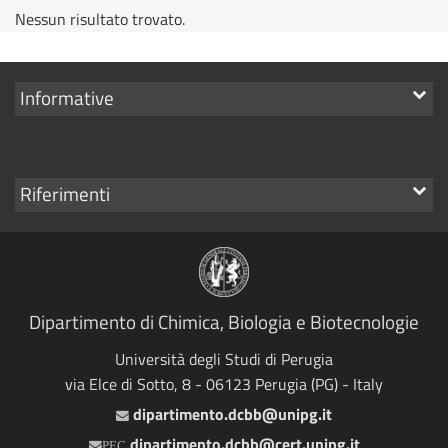
Nessun risultato trovato.
Mostra
Informative
i
link
Mostra
Riferimenti
i
link
Dipartimento di Chimica, Biologia e Biotecnologie
Università degli Studi di Perugia
via Elce di Sotto, 8 - 06123 Perugia (PG) - Italy
dipartimento.dcbb@unipg.it
Email
dipartimento.dcbb@cert.unipg.it
PEC