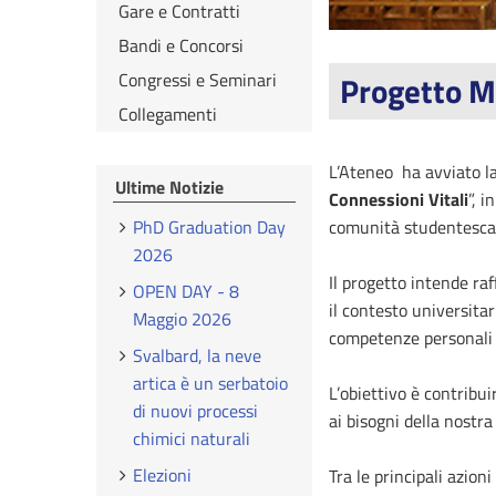
Gare e Contratti
Bandi e Concorsi
Progetto Me
Congressi e Seminari
Collegamenti
L’Ateneo ha avviato l
Ultime Notizie
Connessioni Vitali
”, 
comunità studentesca
PhD Graduation Day
2026
Il progetto intende raf
OPEN DAY - 8
il contesto universitar
Maggio 2026
competenze personali (L
Svalbard, la neve
artica è un serbatoio
L’obiettivo è contribu
di nuovi processi
ai bisogni della nostr
chimici naturali
Elezioni
Tra le principali azioni