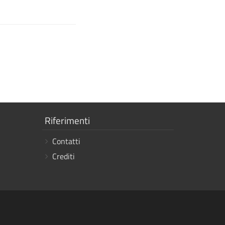
Mostra
Riferimenti
i
Contatti
link
Crediti