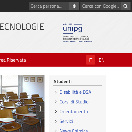
Cerca
Cerca
persone
con
Google
TECNOLOGIE
rea Riservata
IT
EN
Studenti
Disabilità e DSA
Corsi di Studio
⟩
Orientamento
Servizi
News Chimica