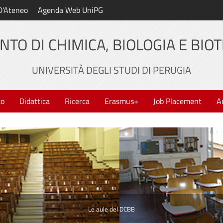
D'Ateneo
Agenda Web UniPG
NTO DI CHIMICA, BIOLOGIA E BIO
UNIVERSITÀ DEGLI STUDI DI PERUGIA
to
Didattica
Ricerca
Erasmus+
Job Placement
A
Il mosaico romano di Santa Elisabetta ospitato all'interno del nostro
Dipartimento