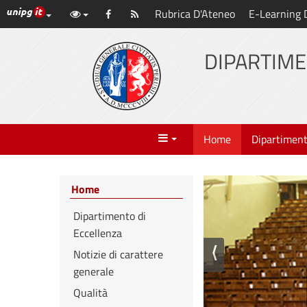
Link ai principali servizi web di Ateneo
Rubrica D'Ateneo
E-Learning 
Vai
Facebook
Abbonati
al
al
contenuto
DIPARTIME
principale
feed
Menu
Home
Dipartimen
Home
Dipartimento di
Eccellenza
⟨
Notizie di carattere
generale
Qualità