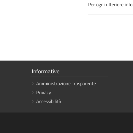
Per ogni ulteriore inf
Mostra
Informative
i
Amministrazione Trasparente
link
Privacy
Accessibilità