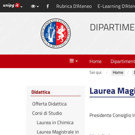
Link ai principali servizi web di Ateneo
Rubrica D'Ateneo
E-Learning D'Ate
Vai
Facebook
al
contenuto
DIPARTIME
principale
Menu
Home
Dipartimen
Sei qui:
Home
Laurea Magi
Didattica
Offerta Didattica
Corsi di Studio
Presidente Consiglio I
Laurea in Chimica
Laurea Magistrale in