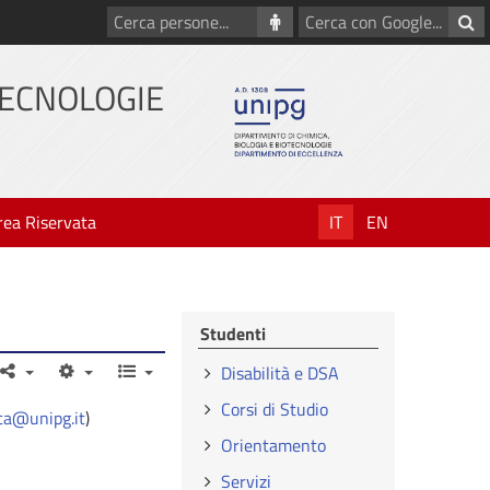
Cerca
Cerca
persone
con
Google
TECNOLOGIE
rea Riservata
IT
EN
Studenti
Disabilità e DSA
Corsi di Studio
ca@unipg.it
)
Orientamento
Servizi