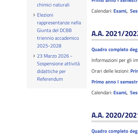
Primo anno I semestr
chimici naturali
Calendari:
Esami
,
Ses
Elezioni
rappresentanze nella
Giunta del DCBB
A.A. 2021/202
triennio accademico
2025-2028
Quadro completo degl
23 Marzo 2026 -
Informazioni per gli i
Sospensione attività
Orari delle lezioni:
Pri
didattiche per
Referendum
Primo anno I semestr
Calendari:
Esami
,
Ses
A.A. 2020/202
Quadro completo degl