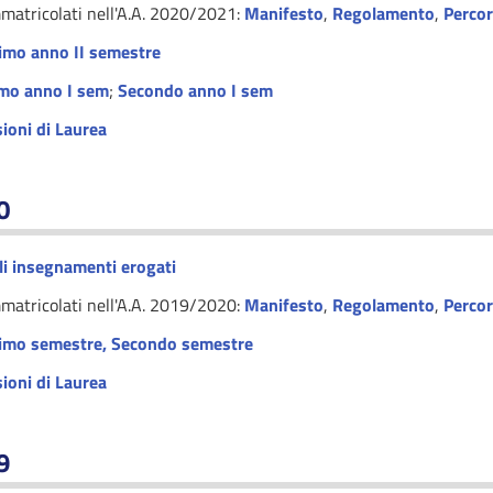
mmatricolati nell'A.A. 2020/2021:
Manifesto
,
Regolamento
,
Perco
imo anno II semestre
mo anno I sem
;
Secondo anno I sem
ioni di Laurea
0
i insegnamenti erogati
mmatricolati nell'A.A. 2019/2020:
Manifesto
,
Regolamento
,
Perco
imo semestre,
Secondo semestre
ioni di Laurea
9