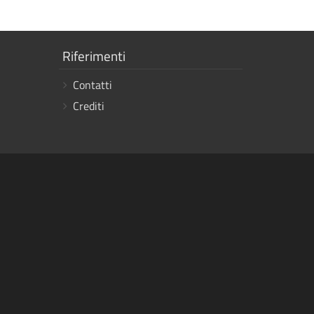
Mostra
Riferimenti
i
Contatti
link
Crediti