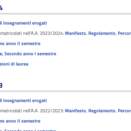
4
i insegnamenti erogati
mmatricolati nell'A.A. 2023/2024:
Manifesto
,
Regolamento
,
Perco
mo anno II semestre
e
,
Secondo anno I semestre
sioni di laurea
3
i insegnamenti erogati
mmatricolati nell'A.A. 2022/2023:
Manifesto
,
Regolamento
,
Perco
mo anno II semestre