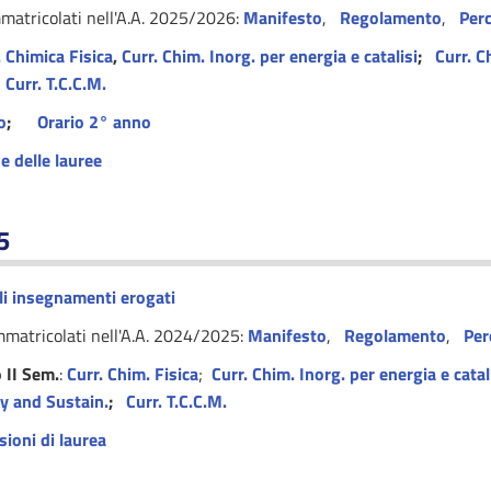
mmatricolati nell'A.A. 2025/2026:
Manifesto
,
Regolamento
,
Per
. Chimica Fisica
,
Curr. Chim. Inorg. per energia e catalisi
;
Curr. C
;
Curr. T.C.C.M.
o
;
Orario 2° anno
e delle lauree
5
i insegnamenti erogati
mmatricolati nell'A.A. 2024/2025:
Manifesto
,
Regolamento
,
Per
 II Sem.
:
Curr. Chim. Fisica
;
Curr. Chim. Inorg. per energia e catal
y and Sustain.
;
Curr. T.C.C.M.
sioni di laurea