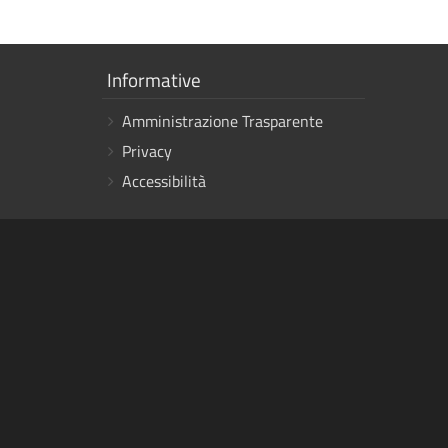
Mostra
Informative
i
Amministrazione Trasparente
link
Privacy
Accessibilità