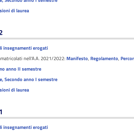
e
,
Secondo anno I semestre
sioni di laurea
2
i insegnamenti erogati
mmatricolati nell'A.A. 2021/2022:
Manifesto
,
Regolamento
,
Perco
mo anno II semestre
e
,
Secondo anno I semestre
sioni di laurea
1
i insegnamenti erogati