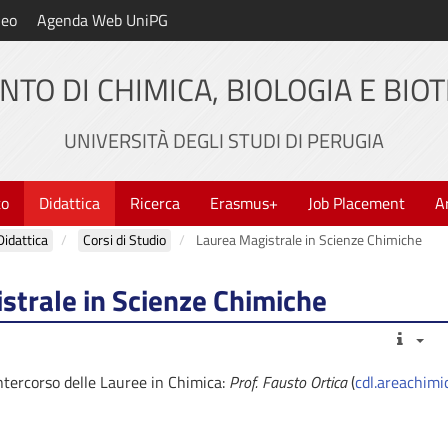
neo
Agenda Web UniPG
NTO DI CHIMICA, BIOLOGIA E BIO
UNIVERSITÀ DEGLI STUDI DI PERUGIA
to
Didattica
Ricerca
Erasmus+
Job Placement
A
Didattica
Corsi di Studio
Laurea Magistrale in Scienze Chimiche
strale in Scienze Chimiche
ntercorso delle Lauree in Chimica:
Prof. Fausto Ortica
(
cdl.areachimi