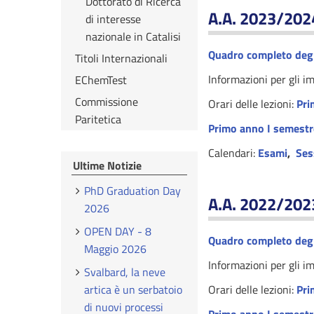
Dottorato di Ricerca
A.A. 2023/202
di interesse
nazionale in Catalisi
Quadro completo degl
Titoli Internazionali
Informazioni per gli i
EChemTest
Commissione
Orari delle lezioni:
Pri
Paritetica
Primo anno I semestr
Calendari:
Esami
,
Ses
Ultime Notizie
PhD Graduation Day
A.A. 2022/202
2026
OPEN DAY - 8
Quadro completo degl
Maggio 2026
Informazioni per gli i
Svalbard, la neve
artica è un serbatoio
Orari delle lezioni:
Pri
di nuovi processi