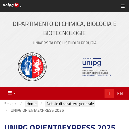
Link ai principali servizi web di Ateneo
Sc
Vai
al
contenuto
DIPARTIMENTO DI CHIMICA, BIOLOGIA E
principale
BIOTECNOLOGIE
UNIVERSITÀ DEGLI STUDI DI PERUGIA
Menu
IT
EN
Sei qui:
Home
Notizie di carattere generale
UNIPG ORIENTAEXPRESS 2025
UNIPG ORIENTAEXPRESS 2025