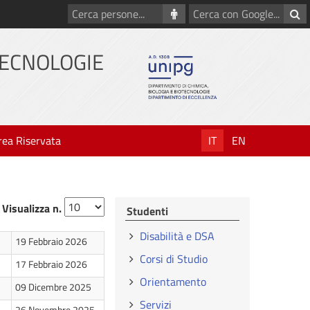
Cerca
Cerca
persone
con
Google
TECNOLOGIE
rea Riservata
IT
EN
Visualizza n.
Studenti
Disabilità e DSA
19 Febbraio 2026
Corsi di Studio
17 Febbraio 2026
Orientamento
09 Dicembre 2025
Servizi
26 Novembre 2025