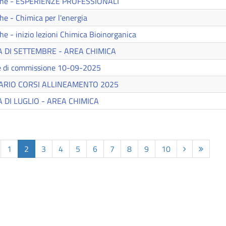
iche - ESPERIENZE PROFESSIONALI
he - Chimica per l'energia
e - inizio lezioni Chimica Bioinorganica
A DI SETTEMBRE - AREA CHIMICA
te di commissione 10-09-2025
ORARIO CORSI ALLINEAMENTO 2025
 DI LUGLIO - AREA CHIMICA
1
2
3
4
5
6
7
8
9
10