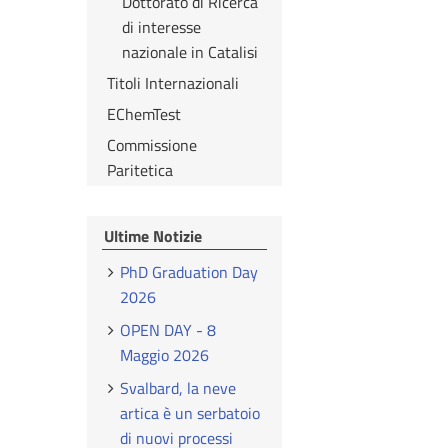
Dottorato di Ricerca
di interesse
nazionale in Catalisi
Titoli Internazionali
EChemTest
Commissione
Paritetica
Ultime Notizie
PhD Graduation Day
2026
OPEN DAY - 8
Maggio 2026
Svalbard, la neve
artica è un serbatoio
di nuovi processi