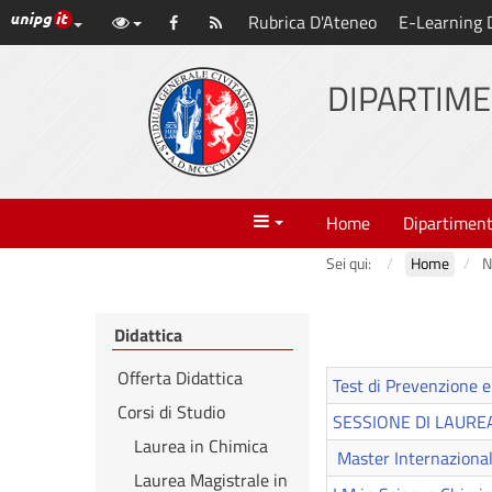
Link ai principali servizi web di Ateneo
Rubrica D'Ateneo
E-Learning 
Vai
Facebook
Abbonati
al
al
contenuto
DIPARTIME
principale
feed
Menu
Home
Dipartimen
Sei qui:
Home
N
Didattica
Offerta Didattica
Test di Prevenzione e
Corsi di Studio
SESSIONE DI LAUREA
Laurea in Chimica
Master Internazional
Laurea Magistrale in