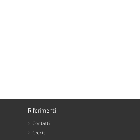
Mostra
Riferimenti
i
Contatti
link
Crediti