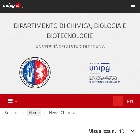
Link ai principali servizi web di Ateneo
Sc
Vai
al
contenuto
DIPARTIMENTO DI CHIMICA, BIOLOGIA E
principale
BIOTECNOLOGIE
UNIVERSITÀ DEGLI STUDI DI PERUGIA
Menu
IT
EN
Sei qui:
Home
News Chimica
Visualizza n.