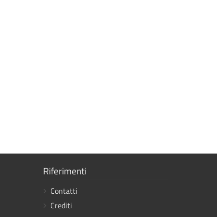
Mostra
Riferimenti
i
Contatti
link
Crediti