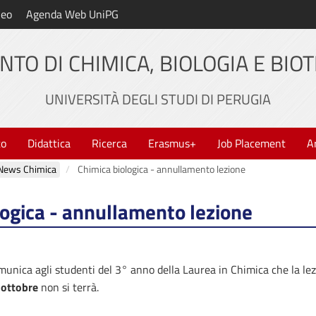
neo
Agenda Web UniPG
NTO DI CHIMICA, BIOLOGIA E BIO
UNIVERSITÀ DEGLI STUDI DI PERUGIA
to
Didattica
Ricerca
Erasmus+
Job Placement
A
News Chimica
Chimica biologica - annullamento lezione
logica - annullamento lezione
munica agli studenti del 3° anno della Laurea in Chimica che la le
 ottobre
non si terrà.