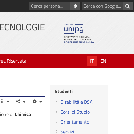
Cerca
Cerca
persone
con
Google
TECNOLOGIE
rea Riservata
IT
EN
Studenti
Disabilità e DSA
Corsi di Studio
zione di
Chimica
Orientamento
Servizi