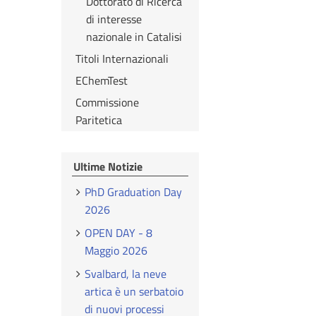
Dottorato di Ricerca
di interesse
nazionale in Catalisi
Titoli Internazionali
EChemTest
Commissione
Paritetica
Ultime Notizie
PhD Graduation Day
2026
OPEN DAY - 8
Maggio 2026
Svalbard, la neve
artica è un serbatoio
di nuovi processi