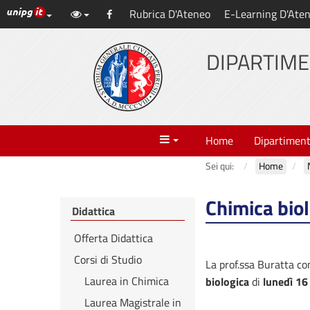
Link ai principali servizi web di Ateneo
Rubrica D'Ateneo
E-Learning D'Ate
Vai
Facebook
al
contenuto
DIPARTIME
principale
Menu
Home
Dipartimen
Sei qui:
Home
Chimica bio
Didattica
Offerta Didattica
Corsi di Studio
La prof.ssa Buratta co
Laurea in Chimica
biologica
di
lunedì 16
Laurea Magistrale in