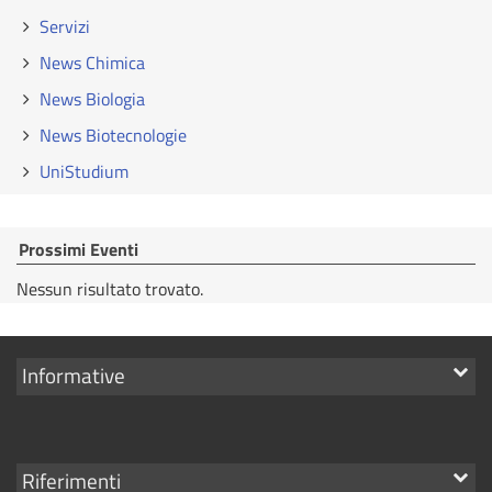
Servizi
News Chimica
News Biologia
News Biotecnologie
UniStudium
Prossimi Eventi
Nessun risultato trovato.
Mostra
Informative
i
link
Mostra
Riferimenti