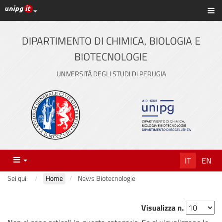
Link ai principali servizi web di Ateneo
Sc
Vai
al
contenuto
DIPARTIMENTO DI CHIMICA, BIOLOGIA E
principale
BIOTECNOLOGIE
UNIVERSITÀ DEGLI STUDI DI PERUGIA
Menu
IT
EN
Sei qui:
Home
News Biotecnologie
Visualizza n.