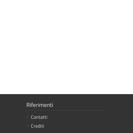
Mostra
Riferimenti
i
Contatti
link
Crediti