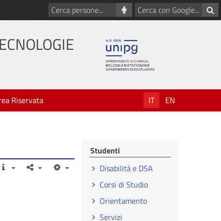
Cerca
Cerca
persone
con
Google
TECNOLOGIE
rea Riservata
IT
EN
Studenti
Disabilità e DSA
Corsi di Studio
Orientamento
Servizi