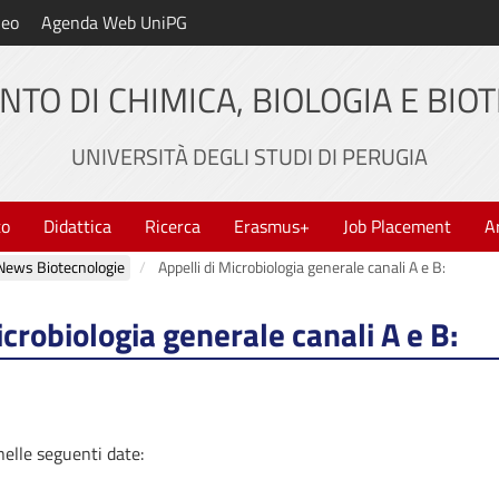
neo
Agenda Web UniPG
NTO DI CHIMICA, BIOLOGIA E BIO
UNIVERSITÀ DEGLI STUDI DI PERUGIA
to
Didattica
Ricerca
Erasmus+
Job Placement
A
News Biotecnologie
Appelli di Microbiologia generale canali A e B:
icrobiologia generale canali A e B:
 nelle seguenti date: