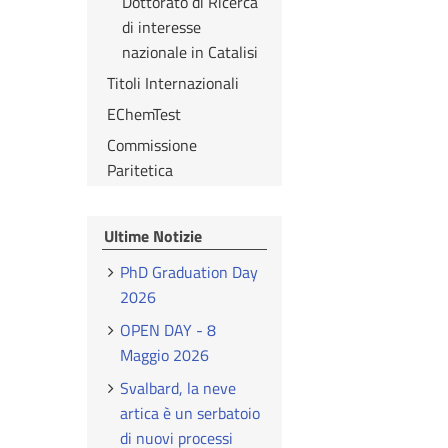
Dottorato di Ricerca
di interesse
nazionale in Catalisi
Titoli Internazionali
EChemTest
Commissione
Paritetica
Ultime Notizie
PhD Graduation Day
2026
OPEN DAY - 8
Maggio 2026
Svalbard, la neve
artica è un serbatoio
di nuovi processi