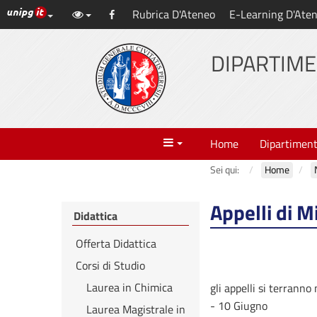
Link ai principali servizi web di Ateneo
Rubrica D'Ateneo
E-Learning D'Ate
Vai
Facebook
al
contenuto
DIPARTIME
principale
Menu
Home
Dipartimen
Sei qui:
Home
Appelli di M
Didattica
Offerta Didattica
Corsi di Studio
Laurea in Chimica
gli appelli si terranno
- 10 Giugno
Laurea Magistrale in