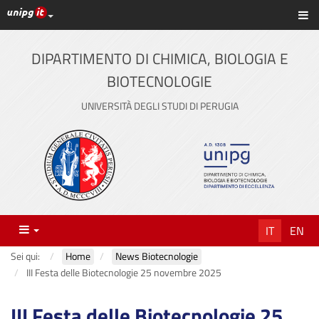
Link ai principali servizi web di Ateneo
Sc
Vai
al
contenuto
DIPARTIMENTO DI CHIMICA, BIOLOGIA E
principale
BIOTECNOLOGIE
UNIVERSITÀ DEGLI STUDI DI PERUGIA
Menu
IT
EN
Sei qui:
Home
News Biotecnologie
III Festa delle Biotecnologie 25 novembre 2025
III Festa delle Biotecnologie 25