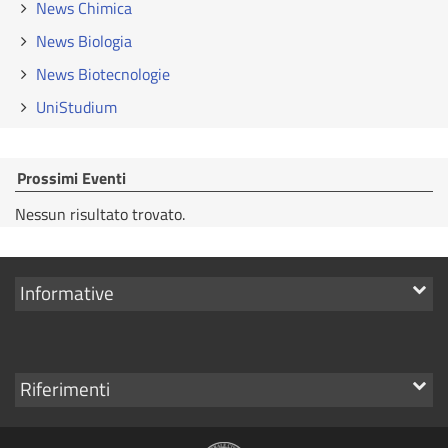
News Chimica
News Biologia
News Biotecnologie
UniStudium
Prossimi Eventi
Nessun risultato trovato.
Mostra
Informative
i
link
Mostra
Riferimenti
i
link