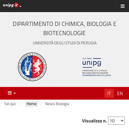
Link ai principali servizi web di Ateneo
Sc
Vai
al
contenuto
DIPARTIMENTO DI CHIMICA, BIOLOGIA E
principale
BIOTECNOLOGIE
UNIVERSITÀ DEGLI STUDI DI PERUGIA
Menu
IT
EN
Sei qui:
Home
News Biologia
Visualizza n.