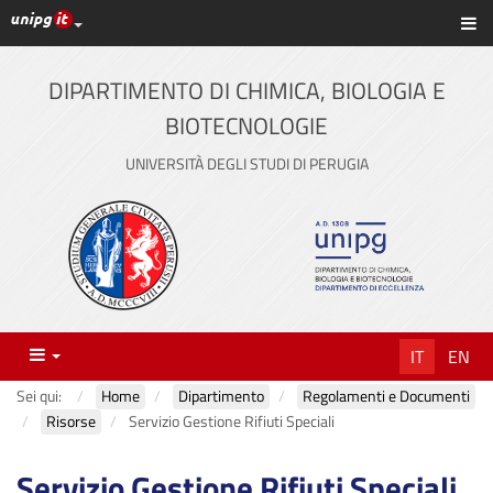
Link ai principali servizi web di Ateneo
Sc
Vai
al
contenuto
DIPARTIMENTO DI CHIMICA, BIOLOGIA E
principale
BIOTECNOLOGIE
UNIVERSITÀ DEGLI STUDI DI PERUGIA
Menu
IT
EN
Sei qui:
Home
Dipartimento
Regolamenti e Documenti
Risorse
Servizio Gestione Rifiuti Speciali
Servizio Gestione Rifiuti Speciali