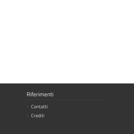
Mostra
Riferimenti
i
Contatti
link
Crediti