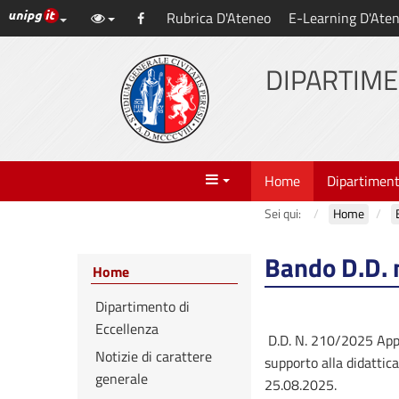
Link ai principali servizi web di Ateneo
Rubrica D'Ateneo
E-Learning D'Ate
Vai
Facebook
al
contenuto
DIPARTIME
principale
Menu
Home
Dipartimen
Sei qui:
Home
Bando D.D. 
Home
Dipartimento di
Eccellenza
D.D. N. 210/2025 Appro
Notizie di carattere
supporto alla didatti
generale
25.08.2025.