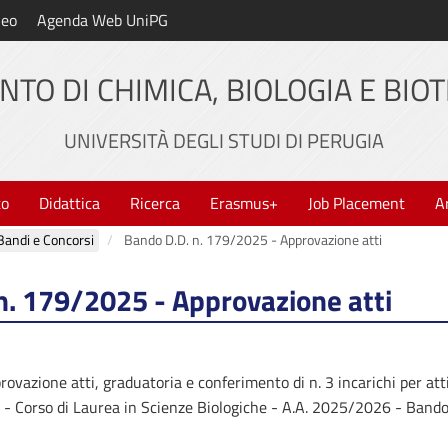
neo
Agenda Web UniPG
NTO DI CHIMICA, BIOLOGIA E BIO
UNIVERSITÀ DEGLI STUDI DI PERUGIA
to
Didattica
Ricerca
Erasmus+
Job Placement
A
Bandi e Concorsi
Bando D.D. n. 179/2025 - Approvazione atti
n. 179/2025 - Approvazione atti
vazione atti, graduatoria e conferimento di n. 3 incarichi per atti
ca - Corso di Laurea in Scienze Biologiche - A.A. 2025/2026 - Band