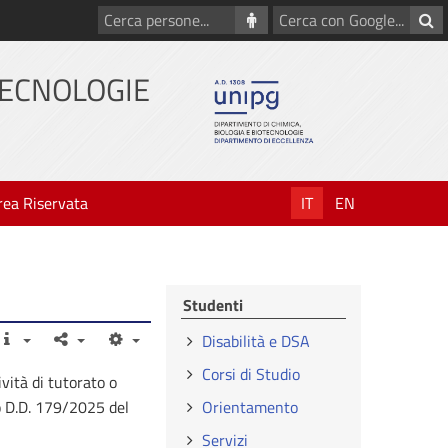
Cerca
Cerca
persone
con
Google
TECNOLOGIE
rea Riservata
IT
EN
Studenti
Disabilità e DSA
Corsi di Studio
vità di tutorato o
o D.D. 179/2025 del
Orientamento
Servizi