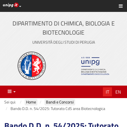
Link ai principali servizi web di Ateneo
Sc
Vai
al
contenuto
DIPARTIMENTO DI CHIMICA, BIOLOGIA E
principale
BIOTECNOLOGIE
UNIVERSITÀ DEGLI STUDI DI PERUGIA
Menu
IT
EN
Sei qui:
Home
Bandi e Concorsi
Bando D.D. n. 54/2025: Tutorato CdS area Biotecnologica
Bando D.D. n. 54/2025: Tutorato