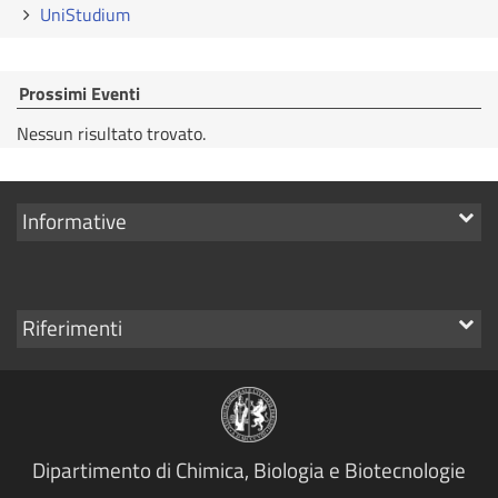
UniStudium
Prossimi Eventi
Nessun risultato trovato.
Mostra
Informative
i
link
Mostra
Riferimenti
i
link
Dipartimento di Chimica, Biologia e Biotecnologie