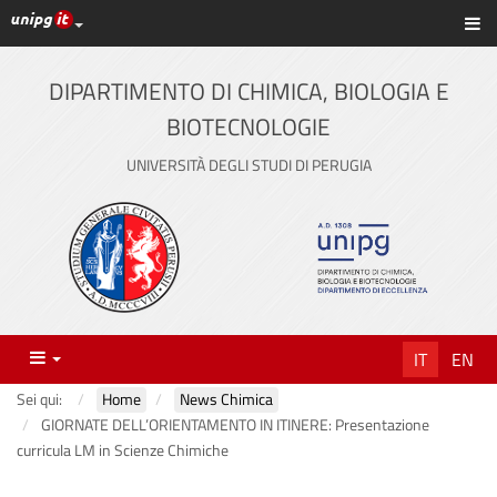
Link ai principali servizi web di Ateneo
Sc
Vai
al
contenuto
DIPARTIMENTO DI CHIMICA, BIOLOGIA E
principale
BIOTECNOLOGIE
UNIVERSITÀ DEGLI STUDI DI PERUGIA
Menu
IT
EN
Sei qui:
Home
News Chimica
GIORNATE DELL’ORIENTAMENTO IN ITINERE: Presentazione
curricula LM in Scienze Chimiche