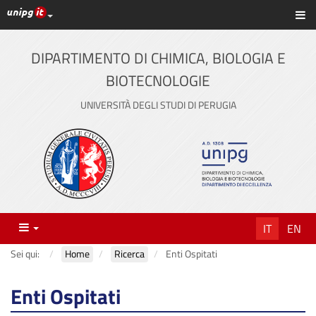
Link ai principali servizi web di Ateneo
Sc
Vai
al
contenuto
DIPARTIMENTO DI CHIMICA, BIOLOGIA E
principale
BIOTECNOLOGIE
UNIVERSITÀ DEGLI STUDI DI PERUGIA
Menu
IT
EN
Sei qui:
Home
Ricerca
Enti Ospitati
Enti Ospitati