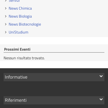
Servizi
News Chimica
News Biologia
News Biotecnologie
UniStudium
Prossimi Eventi
Nessun risultato trovato.
Mostra
Informative
i
link
Mostra
Riferimenti
i