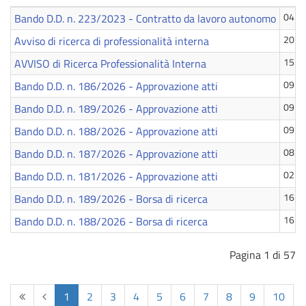
Bando D.D. n. 223/2023 - Contratto da lavoro autonomo
04 A
Avviso di ricerca di professionalità interna
20 Lu
AVVISO di Ricerca Professionalità Interna
15 Lu
Bando D.D. n. 186/2026 - Approvazione atti
09 Lu
Bando D.D. n. 189/2026 - Approvazione atti
09 Lu
Bando D.D. n. 188/2026 - Approvazione atti
09 Lu
Bando D.D. n. 187/2026 - Approvazione atti
08 Lu
Bando D.D. n. 181/2026 - Approvazione atti
02 Lu
Bando D.D. n. 189/2026 - Borsa di ricerca
16 G
Bando D.D. n. 188/2026 - Borsa di ricerca
16 G
Pagina 1 di 57
Inizio
Indietro
1
2
3
4
5
6
7
8
9
10