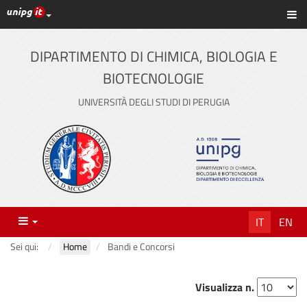
Link ai principali servizi web di Ateneo
Sc
Vai
al
contenuto
DIPARTIMENTO DI CHIMICA, BIOLOGIA E
principale
BIOTECNOLOGIE
UNIVERSITÀ DEGLI STUDI DI PERUGIA
Menu
IT
EN
Sei qui:
Home
Bandi e Concorsi
Visualizza n.