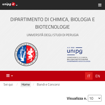
Link ai principali servizi web di Ateneo
Sc
Vai
al
contenuto
DIPARTIMENTO DI CHIMICA, BIOLOGIA E
principale
BIOTECNOLOGIE
UNIVERSITÀ DEGLI STUDI DI PERUGIA
Menu
IT
EN
Sei qui:
Home
Bandi e Concorsi
Visualizza n.