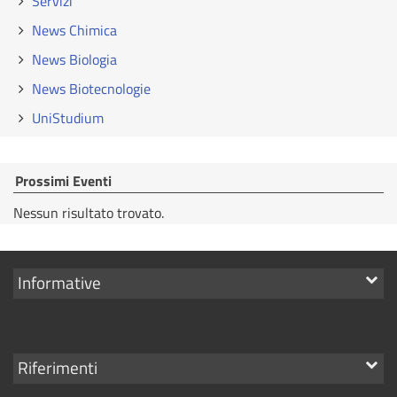
Servizi
News Chimica
News Biologia
News Biotecnologie
UniStudium
Prossimi Eventi
Nessun risultato trovato.
Mostra
Informative
i
link
Mostra
Riferimenti
i