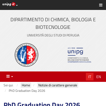
Link ai principali servizi web di Ateneo
Sc
Vai
al
contenuto
DIPARTIMENTO DI CHIMICA, BIOLOGIA E
principale
BIOTECNOLOGIE
UNIVERSITÀ DEGLI STUDI DI PERUGIA
Menu
IT
EN
Sei qui:
Home
Notizie di carattere generale
PhD Graduation Day 2026
PhD Graduation Day 2026