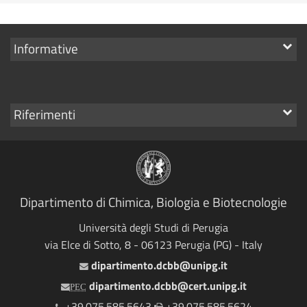
Mostra
Informative
i
link
Mostra
Riferimenti
i
link
Dipartimento di Chimica, Biologia e Biotecnologie
Università degli Studi di Perugia
via Elce di Sotto, 8 - 06123 Perugia (PG) - Italy
dipartimento.dcbb@unipg.it
Email
dipartimento.dcbb@cert.unipg.it
PEC
+39.075.585.5643
+39.075.585.5624
Telefono
Fax