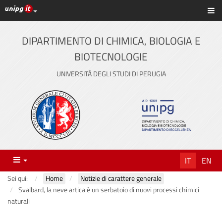
Link ai principali servizi web di Ateneo
Sc
Vai
al
contenuto
DIPARTIMENTO DI CHIMICA, BIOLOGIA E
principale
BIOTECNOLOGIE
UNIVERSITÀ DEGLI STUDI DI PERUGIA
Menu
IT
EN
Sei qui:
Home
Notizie di carattere generale
Svalbard, la neve artica è un serbatoio di nuovi processi chimici
naturali