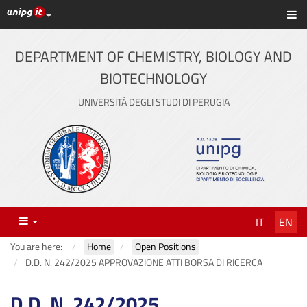
UniPG top links
Sh
Skip
to
content
DEPARTMENT OF CHEMISTRY, BIOLOGY AND
BIOTECHNOLOGY
UNIVERSITÀ DEGLI STUDI DI PERUGIA
Menu
IT
EN
You are here:
Home
Open Positions
D.D. N. 242/2025 APPROVAZIONE ATTI BORSA DI RICERCA
D.D. N. 242/2025