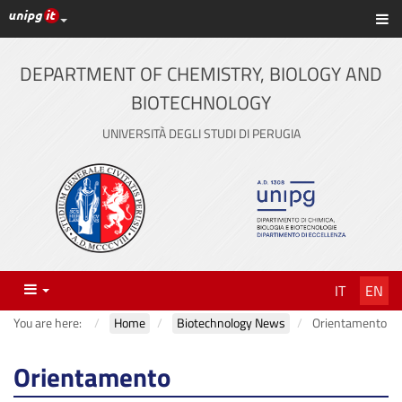
UniPG top links
Sh
Skip
to
content
DEPARTMENT OF CHEMISTRY, BIOLOGY AND
BIOTECHNOLOGY
UNIVERSITÀ DEGLI STUDI DI PERUGIA
Menu
IT
EN
You are here:
Home
Biotechnology News
Orientamento
Orientamento