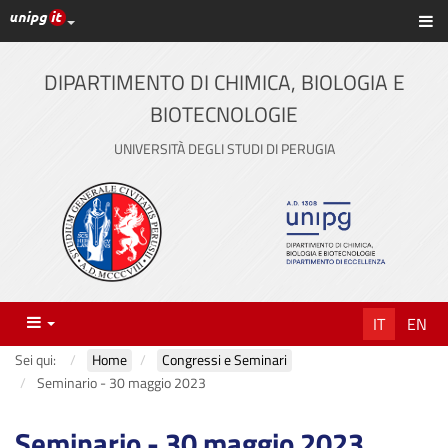
Link ai principali servizi web di Ateneo
Sc
Vai
al
contenuto
DIPARTIMENTO DI CHIMICA, BIOLOGIA E
principale
BIOTECNOLOGIE
UNIVERSITÀ DEGLI STUDI DI PERUGIA
Menu
IT
EN
Sei qui:
Home
Congressi e Seminari
Seminario - 30 maggio 2023
Seminario - 30 maggio 2023