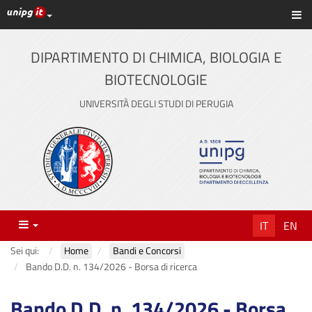
Link ai principali servizi web di Ateneo
Sc
Vai
al
contenuto
DIPARTIMENTO DI CHIMICA, BIOLOGIA E
principale
BIOTECNOLOGIE
UNIVERSITÀ DEGLI STUDI DI PERUGIA
Menu
IT
EN
Sei qui:
Home
Bandi e Concorsi
Bando D.D. n. 134/2026 - Borsa di ricerca
Bando D.D. n. 134/2026 - Borsa