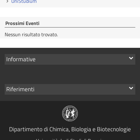
UniStudium
Prossimi Eventi
Nessun risultato trovato.
Mostra
Informative
i
link
Mostra
Riferimenti
i
link
Dipartimento di Chimica, Biologia e Biotecnologie