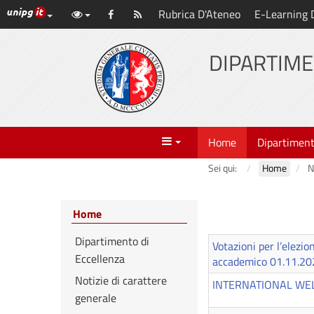
Link ai principali servizi web di Ateneo
Rubrica D'Ateneo
E-Learning 
Vai
Facebook
Abbonati
al
al
contenuto
DIPARTIME
principale
feed
Menu
Home
Dipartimen
Sei qui:
Home
N
Home
Dipartimento di
Votazioni per l’elezio
Eccellenza
accademico 01.11.20
Notizie di carattere
INTERNATIONAL WE
generale