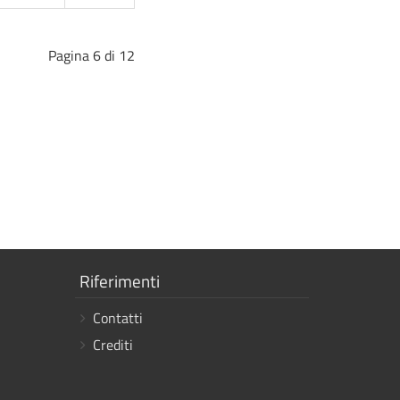
Pagina 6 di 12
Mostra
Riferimenti
i
Contatti
link
Crediti