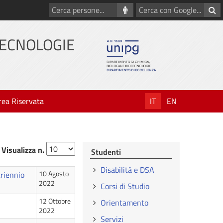
Cerca
Cerca
persone
con
Google
TECNOLOGIE
rea Riservata
IT
EN
Visualizza n.
Studenti
Disabilità e DSA
triennio
10 Agosto
2022
Corsi di Studio
12 Ottobre
Orientamento
2022
Servizi