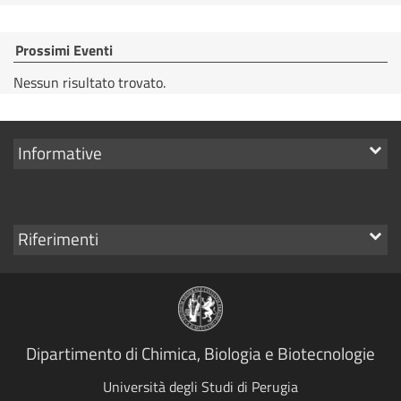
Prossimi Eventi
Nessun risultato trovato.
Mostra
Informative
i
link
Mostra
Riferimenti
i
link
Dipartimento di Chimica, Biologia e Biotecnologie
Università degli Studi di Perugia