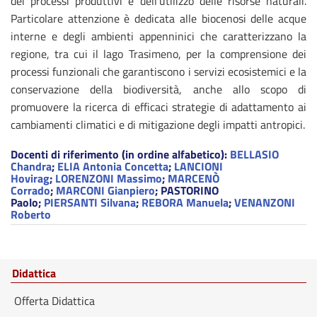
dei processi produttivi e dell'utilizzo delle risorse naturali.
Particolare attenzione è dedicata alle biocenosi delle acque
interne e degli ambienti appenninici che caratterizzano la
regione, tra cui il lago Trasimeno, per la comprensione dei
processi funzionali che garantiscono i servizi ecosistemici e la
conservazione della biodiversità, anche allo scopo di
promuovere la ricerca di efficaci strategie di adattamento ai
cambiamenti climatici e di mitigazione degli impatti antropici.
Docenti di riferimento (in ordine alfabetico):
BELLASIO
Chandra
;
ELIA Antonia Concetta
;
LANCIONI
Hovirag
;
LORENZONI Massimo
;
MARCENÒ
Corrado
;
MARCONI Gianpiero
; PASTORINO
Paolo;
PIERSANTI Silvana
;
REBORA Manuela
;
VENANZONI
Roberto
Didattica
Offerta Didattica