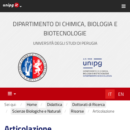
Link ai principali servizi web di Ateneo
Sc
Vai
al
contenuto
DIPARTIMENTO DI CHIMICA, BIOLOGIA E
principale
BIOTECNOLOGIE
UNIVERSITÀ DEGLI STUDI DI PERUGIA
Menu
IT
EN
Sei qui:
Home
Didattica
Dottorati di Ricerca
Scienze Biologiche e Naturali
Risorse
Articolazione
Articolazione