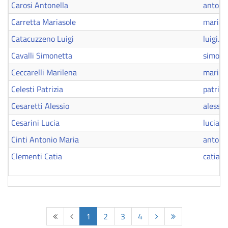
Carosi Antonella
antonel
Carretta Mariasole
marias
Catacuzzeno Luigi
luigi.
Cavalli Simonetta
simonet
Ceccarelli Marilena
marilen
Celesti Patrizia
patrizi
Cesaretti Alessio
alessio
Cesarini Lucia
lucia.c
Cinti Antonio Maria
antonio
Clementi Catia
catia.
1
2
3
4