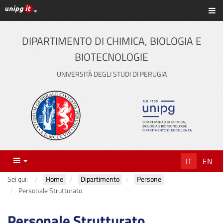
Link ai principali servizi web di Ateneo
Sc
Vai
al
contenuto
DIPARTIMENTO DI CHIMICA, BIOLOGIA E
principale
BIOTECNOLOGIE
UNIVERSITÀ DEGLI STUDI DI PERUGIA
Menu
IT
EN
Sei qui:
Home
Dipartimento
Persone
Personale Strutturato
Personale Strutturato