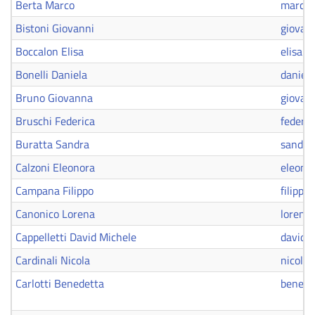
Berta Marco
marco.
Bistoni Giovanni
giovann
Boccalon Elisa
elisa.b
Bonelli Daniela
daniela
Bruno Giovanna
giovan
Bruschi Federica
federic
Buratta Sandra
sandra
Calzoni Eleonora
eleono
Campana Filippo
filipp
Canonico Lorena
lorena
Cappelletti David Michele
david.c
Cardinali Nicola
nicola.
Carlotti Benedetta
benedet