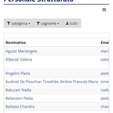
Azio
categoria
cognome
tutti
Nominativo
Email
Aguzzi Mariangela
marian
Alberati Valeria
valeria
Angelini Paola
paola.a
Audinet De Pieuchon Timothée Jérôme Francois Marie
timoth
Balucani Nadia
nadia.
Belanzoni Paola
paola.
Bellasio Chandra
chandr