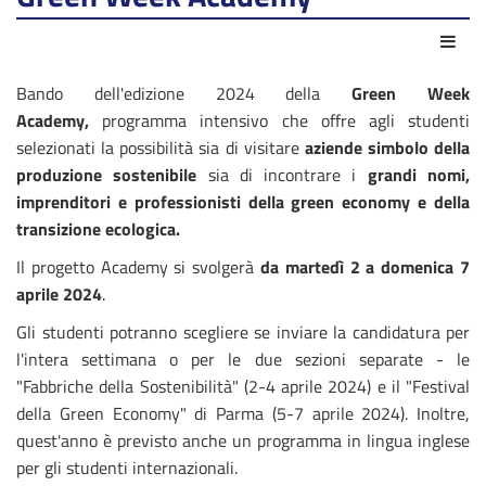
Azio
Bando dell'edizione 2024 della
Green Week
Academy,
programma intensivo che offre agli studenti
selezionati la possibilità sia di visitare
aziende simbolo della
produzione sostenibile
sia di incontrare i
grandi nomi,
imprendi
tori e professionis
ti
della green economy e della
transizione ecologica.
Il progetto Academy si svolgerà
da martedì 2 a domenica 7
aprile 2024
.
Gli studenti potranno scegliere se inviare la candidatura per
l'intera settimana o per le due sezioni separate - le
"Fabbriche della Sostenibilità" (2-4 aprile 2024) e il "Festival
della Green Economy" di Parma (5-7 aprile 2024). Inoltre,
q
uest'anno è previsto anche un programma in lingua inglese
per gli studenti internazionali.