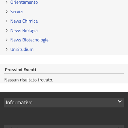
Orientamento
Servizi
News Chimica
News Biologia
News Biotecnologie
UniStudium
Prossimi Eventi
Nessun risultato trovato.
Mostra
Informative
i
link