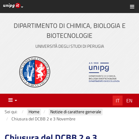
Link ai principali servizi web di Ateneo
Sc
Vai
al
contenuto
DIPARTIMENTO DI CHIMICA, BIOLOGIA E
principale
BIOTECNOLOGIE
UNIVERSITÀ DEGLI STUDI DI PERUGIA
Menu
IT
EN
Sei qui:
Home
Notizie di carattere generale
Chiusura del DCBB 2 e 3 Novembre
Chiusura del DCBB 2 e 3