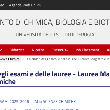
neo
Agenda Web UniPG
NTO DI CHIMICA, BIOLOGIA E BIO
UNIVERSITÀ DEGLI STUDI DI PERUGIA
to
Didattica
Ricerca
Erasmus+
Job Placement
A
News Chimica
Calendari degli esami e delle lauree - Laurea Magistrale i
gli esami e delle lauree - Laurea Ma
miche
SAMI 2025-2026 - LM in SCIENZE CHIMICHE