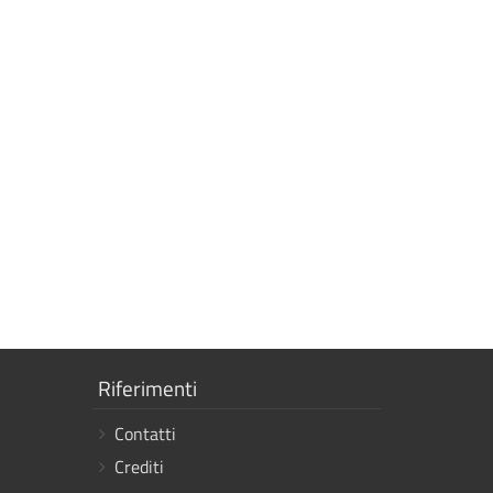
Mostra
Riferimenti
i
Contatti
link
Crediti