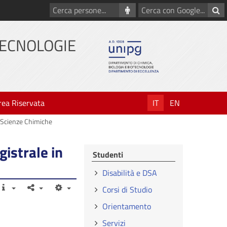
Cerca
Cerca
persone
con
Google
TECNOLOGIE
rea Riservata
IT
EN
n Scienze Chimiche
gistrale in
Studenti
Disabilità e DSA
Corsi di Studio
Orientamento
Servizi