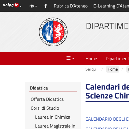
Link ai principali servizi web di Ateneo
Rubrica D'Ateneo
E-Learning D'Ate
Vai
Facebook
al
contenuto
DIPARTIME
principale
Menu
Home
Dipartimen
Sei qui:
Home
Calendari de
Didattica
Scienze Chi
Offerta Didattica
Corsi di Studio
Laurea in Chimica
CALENDARIO DEGLI E
Laurea Magistrale in