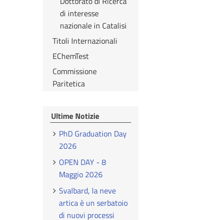
Dottorato di Ricerca
di interesse
nazionale in Catalisi
Titoli Internazionali
EChemTest
Commissione
Paritetica
Ultime Notizie
PhD Graduation Day
2026
OPEN DAY - 8
Maggio 2026
Svalbard, la neve
artica è un serbatoio
di nuovi processi