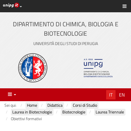
Link ai principali servizi web di Ateneo
Sc
Vai
al
contenuto
DIPARTIMENTO DI CHIMICA, BIOLOGIA E
principale
BIOTECNOLOGIE
UNIVERSITÀ DEGLI STUDI DI PERUGIA
Menu
IT
EN
Sei qui:
Home
Didattica
Corsi di Studio
Laurea in Biotecnologie
Biotecnologie
Laurea Triennale
Obiettivi formativi