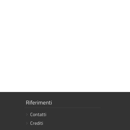
Mostra
Riferimenti
i
Contatti
link
Crediti