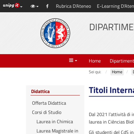
Link ai principali servizi web di Ateneo
Rubrica D'Ateneo
E-Learning D'Ate
Vai
Facebook
al
contenuto
DIPARTIME
principale
Menu
Home
Dipartimen
Sei qui:
Home
Titoli Intern
Didattica
Offerta Didattica
Corsi di Studio
Dal 2021 l’attività di 
Laurea in Chimica
laurea in Ciências Biol
Laurea Magistrale in
Gli studenti del CdS 