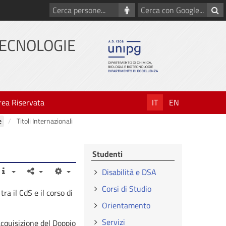
Cerca
Cerca
persone
con
Google
TECNOLOGIE
rea Riservata
IT
EN
e
Titoli Internazionali
Studenti
Disabilità e DSA
Corsi di Studio
ra il CdS e il corso di
Orientamento
Servizi
cquisizione del Doppio