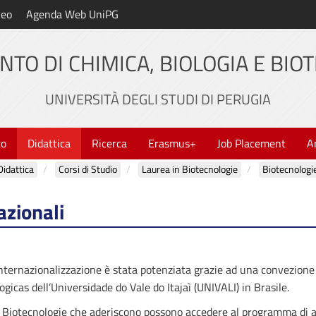
neo
Agenda Web UniPG
NTO DI CHIMICA, BIOLOGIA E BIO
UNIVERSITÀ DEGLI STUDI DI PERUGIA
to
Didattica
Ricerca
Erasmus+
Job Placement
A
Didattica
Corsi di Studio
Laurea in Biotecnologie
Biotecnologi
azionali
internazionalizzazione è stata potenziata grazie ad una convezione t
ogicas dell’Universidade do Vale do Itajaì (UNIVALI) in Brasile.
in Biotecnologie che aderiscono possono accedere al programma di a