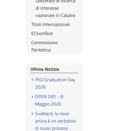
Dottorato di Ricerca
di interesse
nazionale in Catalisi
Titoli Internazionali
EChemTest
Commissione
Paritetica
Ultime Notizie
PhD Graduation Day
2026
OPEN DAY - 8
Maggio 2026
Svalbard, la neve
artica è un serbatoio
di nuovi processi