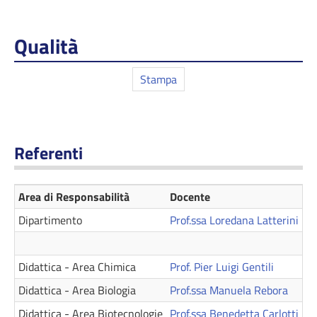
Qualità
Stampa
Referenti
Area di Responsabilità
Docente
Te
Dipartimento
Prof.ssa Loredana Latterini
+
Didattica - Area Chimica
Prof. Pier Luigi Gentili
+3
Didattica - Area Biologia
Prof.ssa Manuela Rebora
+
Didattica - Area Biotecnologie
Prof.ssa Benedetta Carlotti
+3