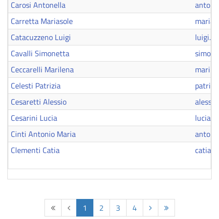
Carosi Antonella
antonel
Carretta Mariasole
marias
Catacuzzeno Luigi
luigi.
Cavalli Simonetta
simonet
Ceccarelli Marilena
marilen
Celesti Patrizia
patrizi
Cesaretti Alessio
alessio
Cesarini Lucia
lucia.c
Cinti Antonio Maria
antonio
Clementi Catia
catia.
1
2
3
4