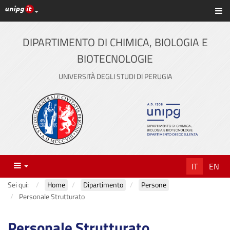
Link ai principali servizi web di Ateneo
Sc
Vai
al
contenuto
DIPARTIMENTO DI CHIMICA, BIOLOGIA E
principale
BIOTECNOLOGIE
UNIVERSITÀ DEGLI STUDI DI PERUGIA
Menu
IT
EN
Sei qui:
Home
Dipartimento
Persone
Personale Strutturato
Personale Strutturato