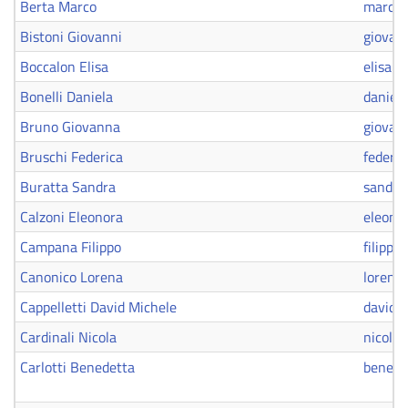
Berta Marco
marco.
Bistoni Giovanni
giovann
Boccalon Elisa
elisa.b
Bonelli Daniela
daniela
Bruno Giovanna
giovan
Bruschi Federica
federic
Buratta Sandra
sandra
Calzoni Eleonora
eleono
Campana Filippo
filipp
Canonico Lorena
lorena
Cappelletti David Michele
david.c
Cardinali Nicola
nicola.
Carlotti Benedetta
benedet