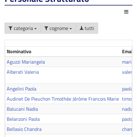
Azio
categoria
cognome
tutti
Nominativo
Email
Aguzzi Mariangela
marian
Alberati Valeria
valeria
Angelini Paola
paola.a
Audinet De Pieuchon Timothée Jérôme Francois Marie
timoth
Balucani Nadia
nadia.
Belanzoni Paola
paola.
Bellasio Chandra
chandr