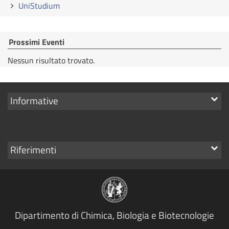
UniStudium
Prossimi Eventi
Nessun risultato trovato.
Mostra
Informative
i
link
Mostra
Riferimenti
i
link
Dipartimento di Chimica, Biologia e Biotecnologie