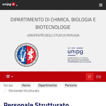
Link ai principali servizi web di Ateneo
Sc
Vai
al
contenuto
DIPARTIMENTO DI CHIMICA, BIOLOGIA E
principale
BIOTECNOLOGIE
UNIVERSITÀ DEGLI STUDI DI PERUGIA
Menu
IT
EN
Sei qui:
Home
Dipartimento
Persone
Personale Strutturato
Personale Strutturato