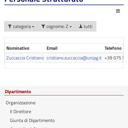
Azio
categoria
cognome: Z
tutti
Nominativo
Email
Telefono
Zuccaccia Cristiano
cristiano.zuccaccia@unipg.it
+39 075 58
Dipartimento
Organizzazione
Il Direttore
Giunta di Dipartimento