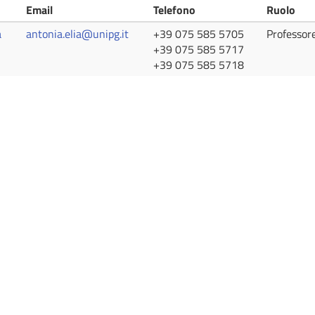
Email
Telefono
Ruolo
a
antonia.elia@unipg.it
+39 075 585 5705
Professor
+39 075 585 5717
+39 075 585 5718