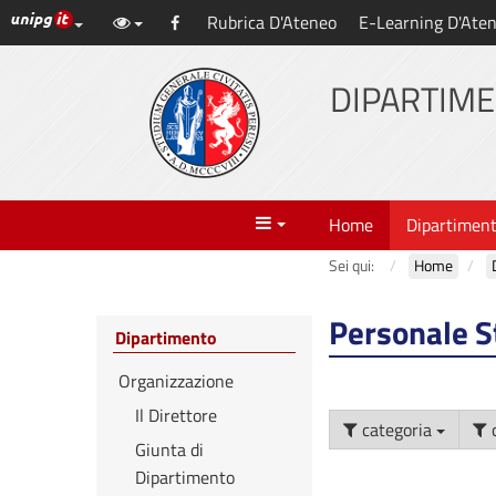
Link ai principali servizi web di Ateneo
Rubrica D'Ateneo
E-Learning D'Ate
Vai
Facebook
al
contenuto
DIPARTIME
principale
Menu
Home
Dipartimen
Sei qui:
Home
Personale S
Dipartimento
Organizzazione
Il Direttore
categoria
Giunta di
Dipartimento