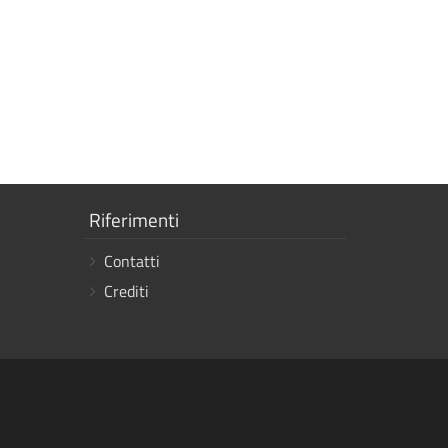
Mostra
Riferimenti
i
Contatti
link
Crediti