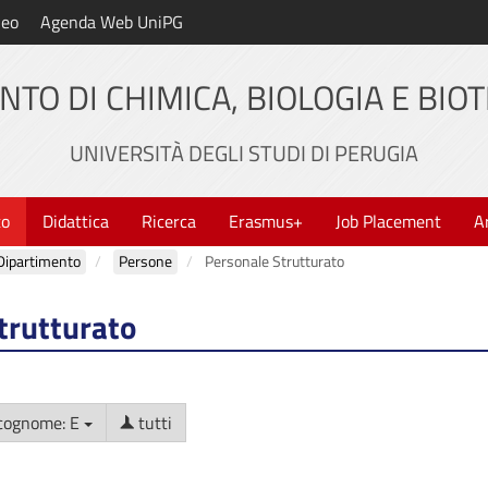
neo
Agenda Web UniPG
NTO DI CHIMICA, BIOLOGIA E BIO
UNIVERSITÀ DEGLI STUDI DI PERUGIA
to
Didattica
Ricerca
Erasmus+
Job Placement
A
Dipartimento
Persone
Personale Strutturato
trutturato
cognome: E
tutti