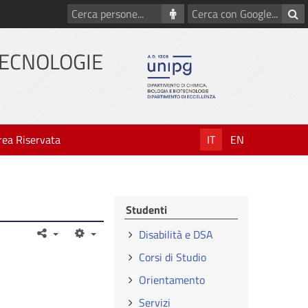
Cerca
Cerca
persone
con
Google
TECNOLOGIE
rea Riservata
IT
EN
Studenti
Disabilità e DSA
Corsi di Studio
Orientamento
Servizi