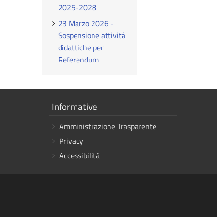
2025-2028
23 Marzo 2026 -
Sospensione attività
didattiche per
Referendum
Mostra
Informative
i
Amministrazione Trasparente
link
Privacy
Accessibilità