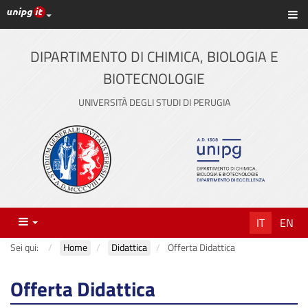
Link ai principali servizi web di Ateneo
Sc
Vai
al
contenuto
DIPARTIMENTO DI CHIMICA, BIOLOGIA E
principale
BIOTECNOLOGIE
UNIVERSITÀ DEGLI STUDI DI PERUGIA
Menu
IT
EN
Sei qui:
Home
Didattica
Offerta Didattica
Offerta Didattica