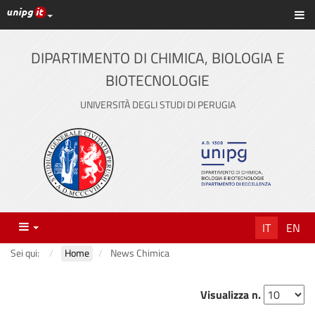
Link ai principali servizi web di Ateneo
Sc
Vai
al
contenuto
DIPARTIMENTO DI CHIMICA, BIOLOGIA E
principale
BIOTECNOLOGIE
UNIVERSITÀ DEGLI STUDI DI PERUGIA
Menu
IT
EN
Sei qui:
Home
News Chimica
Visualizza n.