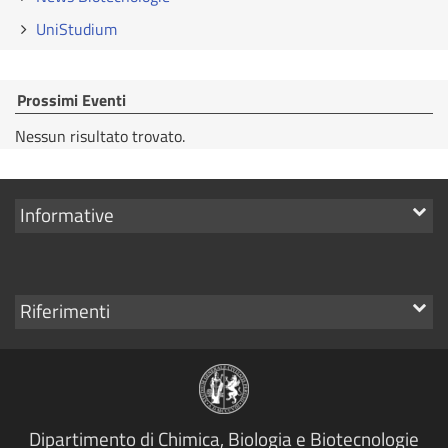
UniStudium
Prossimi Eventi
Nessun risultato trovato.
Mostra
Informative
i
link
Mostra
Riferimenti
i
link
Dipartimento di Chimica, Biologia e Biotecnologie