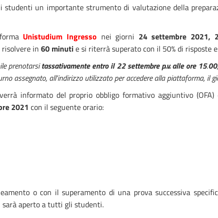
r gli studenti un importante strumento di valutazione della prepa
aforma
Unistudium Ingresso
nei giorni
24 settembre 2021
, 
 risolvere in
60 minuti
e si riterrà superato con il 50% di risposte e
bile prenotarsi
tassativamente entro il 22 settembre p.v. alle ore 15
.
00
urno assegnato, all'indirizzo utilizzato per accedere alla piattaforma, il g
verrà informato del proprio obbligo formativo aggiuntivo (OFA
bre 2021
con il seguente orario:
neamento o con il superamento di una prova successiva specific
sarà aperto a tutti gli studenti.