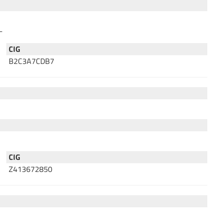
L
CIG
B2C3A7CDB7
CIG
Z413672850