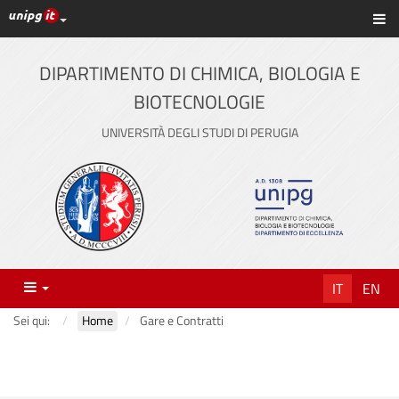
Link ai principali servizi web di Ateneo
Sc
Vai
al
contenuto
DIPARTIMENTO DI CHIMICA, BIOLOGIA E
principale
BIOTECNOLOGIE
UNIVERSITÀ DEGLI STUDI DI PERUGIA
Menu
IT
EN
Sei qui:
Home
Gare e Contratti