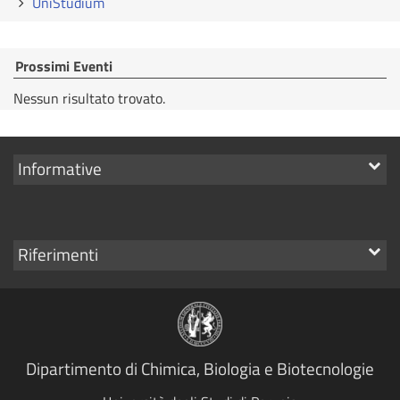
UniStudium
Prossimi Eventi
Nessun risultato trovato.
Mostra
Informative
i
link
Mostra
Riferimenti
i
link
Dipartimento di Chimica, Biologia e Biotecnologie