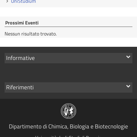
UniStudium
Prossimi Eventi
Nessun risultato trovato.
Mostra
Informative
i
link
Mostra
Riferimenti
i
link
Dipartimento di Chimica, Biologia e Biotecnologie