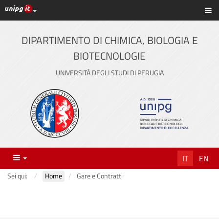
Link ai principali servizi web di Ateneo
Sc
Vai
al
contenuto
DIPARTIMENTO DI CHIMICA, BIOLOGIA E
principale
BIOTECNOLOGIE
UNIVERSITÀ DEGLI STUDI DI PERUGIA
Menu
IT
EN
Sei qui:
Home
Gare e Contratti