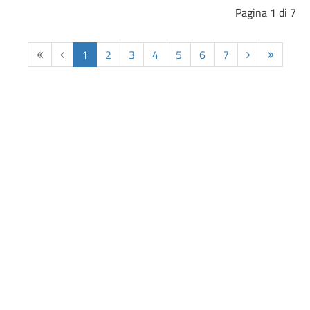
Pagina 1 di 7
Inizio
Indietro
1
2
3
4
5
6
7