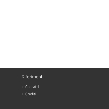
Mostra
Riferimenti
i
Contatti
link
Crediti