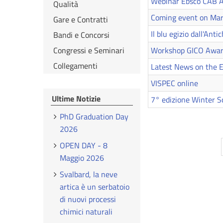
Webinar Ebsco CAB Ab
Qualità
Coming event on Mar
Gare e Contratti
Il blu egizio dall'Ant
Bandi e Concorsi
Workshop GICO Awar
Congressi e Seminari
Collegamenti
Latest News on the 
VISPEC online
Ultime Notizie
7° edizione Winter S
PhD Graduation Day
2026
OPEN DAY - 8
Maggio 2026
Svalbard, la neve
artica è un serbatoio
di nuovi processi
chimici naturali