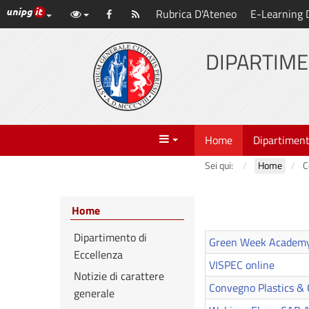
Link ai principali servizi web di Ateneo
Rubrica D'Ateneo
E-Learning 
Vai
Facebook
Abbonati
al
al
contenuto
DIPARTIME
principale
feed
Menu
Home
Dipartimen
Sei qui:
Home
C
Home
Dipartimento di
Green Week Academy: a
Eccellenza
VISPEC online
Notizie di carattere
Convegno Plastics & 
generale