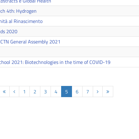
stracts e Global Health
ch 4th: Hydrogen
ichità al Rinascimento
ds 2020
ECTN General Assembly 2021
chool 2021: Biotechnologies in the time of COVID-19
1
2
3
4
5
6
7