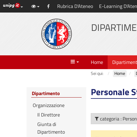
Link ai principali servizi web di Ateneo
Rubrica D'Ateneo
E-Learning D'Ate
Vai
Facebook
al
contenuto
DIPARTIME
principale
Menu
Home
Dipartimen
Sei qui:
Home
Personale S
Dipartimento
Organizzazione
Il Direttore
categoria 
Giunta di
Dipartimento