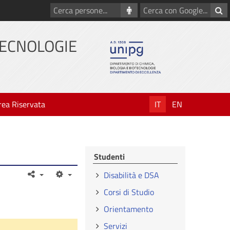
Cerca
Cerca
persone
con
Google
TECNOLOGIE
rea Riservata
IT
EN
Studenti
Disabilità e DSA
Corsi di Studio
Orientamento
Servizi