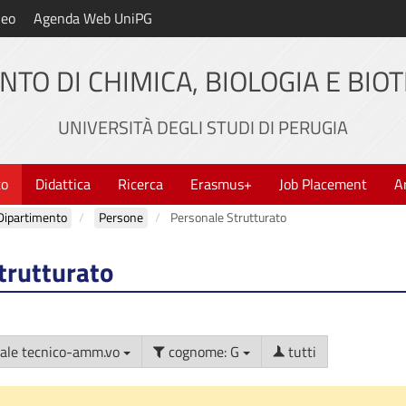
neo
Agenda Web UniPG
NTO DI CHIMICA, BIOLOGIA E BIO
UNIVERSITÀ DEGLI STUDI DI PERUGIA
to
Didattica
Ricerca
Erasmus+
Job Placement
A
Dipartimento
Persone
Personale Strutturato
trutturato
: Personale tecnico-amm.vo
cognome: G
tutti