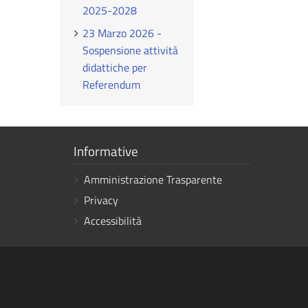
2025-2028
23 Marzo 2026 -
Sospensione attività
didattiche per
Referendum
Mostra
Informative
i
Amministrazione Trasparente
link
Privacy
Accessibilità