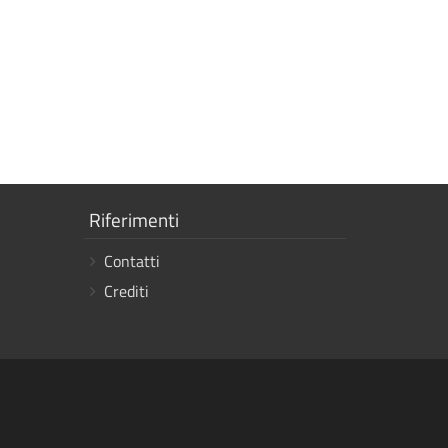
Mostra
Riferimenti
i
Contatti
link
Crediti